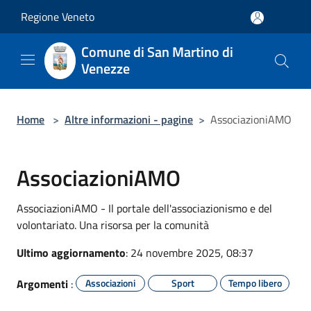
Salta al contenuto principale
Regione Veneto
Comune di San Martino di
Venezze
Home
>
Altre informazioni - pagine
>
AssociazioniAMO
AssociazioniAMO
AssociazioniAMO - Il portale dell'associazionismo e del
volontariato. Una risorsa per la comunità
Ultimo aggiornamento
: 24 novembre 2025, 08:37
Argomenti
:
Associazioni
Sport
Tempo libero