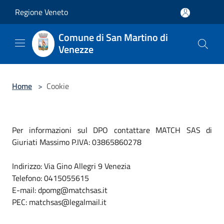
Salta al contenuto principale
Regione Veneto
Comune di San Martino di
Venezze
Home
>
Cookie
Per informazioni sul DPO contattare MATCH SAS di
Giuriati Massimo P.IVA: 03865860278
Indirizzo: Via Gino Allegri 9 Venezia
Telefono: 0415055615
E-mail: dpomg@matchsas.it
PEC: matchsas@legalmail.it