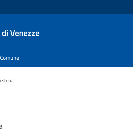
 di Venezze
il Comune
 storia
13