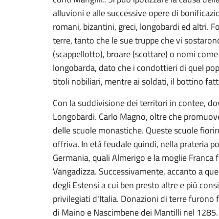
alluvioni e alle successive opere di bonificazi
romani, bizantini, greci, longobardi ed altri
terre, tanto che le sue truppe che vi sostaro
(scappellotto), broare (scottare) o nomi come 
longobarda, dato che i condottieri di quel pop
titoli nobiliari, mentre ai soldati, il bottino 
Con la suddivisione dei territori in contee, d
Longobardi. Carlo Magno, oltre che promuovere 
delle scuole monastiche. Queste scuole fioriro
offriva. In età feudale quindi, nella prateria 
Germania, quali Almerigo e la moglie Franca f
Vangadizza. Successivamente, accanto a quest
degli Estensi a cui ben presto altre e più con
privilegiati d'Italia. Donazioni di terre furon
di Maino e Nascimbene dei Mantilli nel 1285