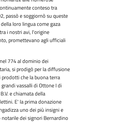
o, continuamente conteso tra
602, passò e soggiornò su queste
 della loro lingua come gaza
 i nostri avi, l'origine
to, promettevano agli ufficiali
 nel 774 al dominio dei
aria, si prodigò per la diffusione
i prodotti che la buona terra
grandi vassalli di Ottone I di
B.V. e chiamata della
ttini. E' la prima donazione
angadizza uno dei più insigni e
to notarile dei signori Bernardino