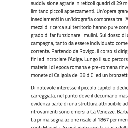
suddivisione agrarie in reticoli quadri di 29 met
limitano piccoli appezzamenti. Un'opera grand
insediamenti in un'idrografia compresa tra l'Ad
mezzi di ricerca sul territorio hanno pure con
grado di far funzionare i mulini. Sul dosso di 
campagna, tanto da essere individuato come "str
corrente. Partendo da Rovigo, il corso si di
fini ad incrociare l'Adige. Lungo il suo percors
materiali di epoca romana e pre-romana rinvenut
monete di Caligola del 38 d.C. ed un bronzetto 
Di notevole interesse il piccolo capitello de
carreggiata, nel punto dove il decumano mass
evidenza parte di una struttura attribuibile 
ritrovamenti sono emersi a Cà Venezze, Barbari
La prima segnalazione risale al 1867 per meri
conti Mangilli.. Si può ipotizzare la causa de