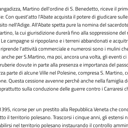
gadizza, Martino dell'ordine di S. Benedetto, riceve il primo
Con quest'atto l'Abate acquista il potere di giudicare sulle te
sito nell'Adige. All'Abate spetta pure la nomina del sacerdote 
. Martino, la cui giurisdizione durerà fino alla soppressione d
a. Le campagne si ripopolano e i terreni abbandonati e acquitr
 riprende l'attività commerciale e numerosi sono i mulini ch
anche per S.Martino, ma poi, ancora una volta, gli eventi 
e ruberie dovute in parte alla presenza e importanza del passo
rza parte di alcune Ville nel Polesine, compresa S. Martino, 
ne. Questa cessione avvenne perché anche nella famiglia de
prattutto sulla conduzione delle guerre contro i Carraresi c
el 1395, ricorse per un prestito alla Repubblica Veneta che c
 il territorio polesano. Trascorsi i cinque anni, gli estensi 
abilirsi nel territorio polesano instaurando il controllo ammi