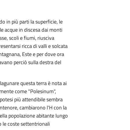
in più parti la superficie, le
lle acque in discesa dai monti
e, scoli e fiumi, riusciva
entarsi ricca di valli e solcata
Montagnana, Este e per dove ora
vavano perciò sulla destra del
 lagunare questa terra è nota ai
cemente come "Polesinum",
'ipotesi più attendibile sembra
 Antenore, cambiarono l'H con la
uella popolazione abitante lungo
 le coste settentrionali