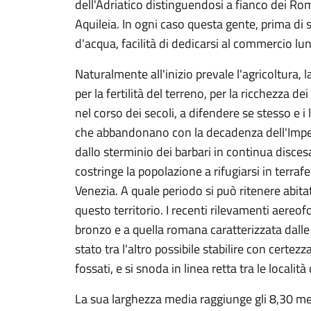
dell'Adriatico distinguendosi a fianco dei Roma
Aquileia. In ogni caso questa gente, prima di
d'acqua, facilità di dedicarsi al commercio lung
Naturalmente all'inizio prevale l'agricoltura, 
per la fertilità del terreno, per la ricchezza d
nel corso dei secoli, a difendere se stesso e i 
che abbandonano con la decadenza dell'Impero.
dallo sterminio dei barbari in continua discesa
costringe la popolazione a rifugiarsi in terraf
Venezia. A quale periodo si può ritenere abit
questo territorio. I recenti rilevamenti aereo
bronzo e a quella romana caratterizzata dalle c
stato tra l'altro possibile stabilire con certe
fossati, e si snoda in linea retta tra le loca
La sua larghezza media raggiunge gli 8,30 met