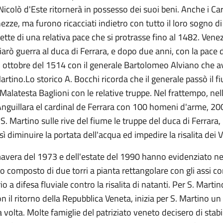
icolò d'Este ritornerà in possesso dei suoi beni. Anche i Car
ezze, ma furono ricacciati indietro con tutto il loro sogno d
ette di una relativa pace che si protrasse fino al 1482. Venez
hiarò guerra al duca di Ferrara, e dopo due anni, con la pace
 21 ottobre del 1514 con il generale Bartolomeo Alviano che a
rtino.Lo storico A. Bocchi ricorda che il generale passò il
e Malatesta Baglioni con le relative truppe. Nel frattempo, ne
nguillara el cardinal de Ferrara con 100 homeni d'arme, 200 ca
 S. Martino sulle rive del fiume le truppe del duca di Ferrara,
sì diminuire la portata dell'acqua ed impedire la risalita dei V
imavera del 1973 e dell'estate del 1990 hanno evidenziato nel
 composto di due torri a pianta rettangolare con gli assi co
io a difesa fluviale contro la risalita di natanti. Per S. Ma
on il ritorno della Repubblica Veneta, inizia per S. Martino un
 volta. Molte famiglie del patriziato veneto decisero di stabil