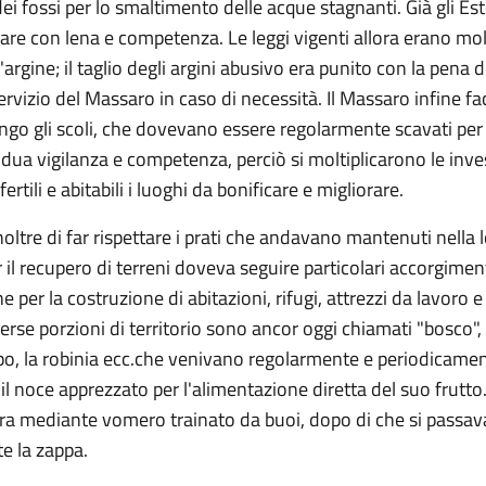
ei fossi per lo smaltimento delle acque stagnanti. Già gli Es
uare con lena e competenza. Le leggi vigenti allora erano mol
l'argine; il taglio degli argini abusivo era punito con la pena 
rvizio del Massaro in caso di necessità. Il Massaro infine fac
lungo gli scoli, che dovevano essere regolarmente scavati per 
idua vigilanza e competenza, perciò si moltiplicarono le inves
tili e abitabili i luoghi da bonificare e migliorare.
oltre di far rispettare i prati che andavano mantenuti nella 
l recupero di terreni doveva seguire particolari accorgimenti
per la costruzione di abitazioni, rifugi, attrezzi da lavoro e 
rse porzioni di territorio sono ancor oggi chiamati "bosco", 
pioppo, la robinia ecc.che venivano regolarmente e periodica
ro o il noce apprezzato per l'alimentazione diretta del suo frutto
atura mediante vomero trainato da buoi, dopo di che si passava
te la zappa.