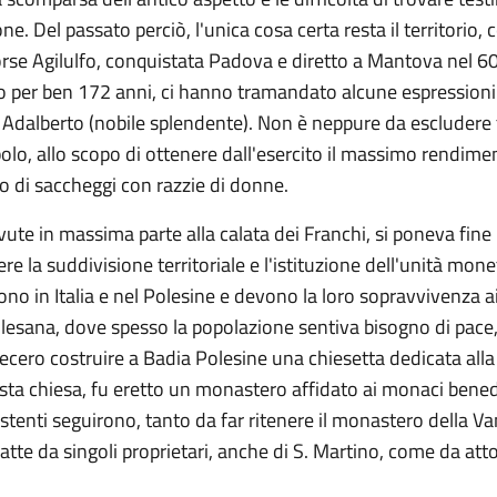
one. Del passato perciò, l'unica cosa certa resta il territori
. Forse Agilulfo, conquistata Padova e diretto a Mantova nel 
no per ben 172 anni, ci hanno tramandato alcune espressioni
Adalberto (nobile splendente). Non è neppure da escludere tra
olo, allo scopo di ottenere dall'esercito il massimo rendimen
fatto di saccheggi con razzie di donne.
ovute in massima parte alla calata dei Franchi, si poneva fine
la suddivisione territoriale e l'istituzione dell'unità monet
no in Italia e nel Polesine e devono la loro sopravvivenza a
polesana, dove spesso la popolazione sentiva bisogno di pace, 
ecero costruire a Badia Polesine una chiesetta dedicata alla 
a chiesa, fu eretto un monastero affidato ai monaci benede
sistenti seguirono, tanto da far ritenere il monastero della V
o fatte da singoli proprietari, anche di S. Martino, come da at
.