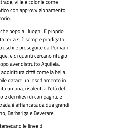
strade, ville e colonie come
imatico con approvvigionamento
itorio.
 che popola i luoghi. E proprio
esta terra si è sempre prodigato
i Etruschi e proseguite da Romani
ue, e di quanti cercano rifugio
dopo aver distrutto Aquileia,
 addirittura città come la bella
ibile datare un insediamento in
ta umana, risalenti all'età del
o e dei rilievi di campagna, è
strada è affiancata da due grandi
zano, Barbariga e Beverare.
tersecano le linee di