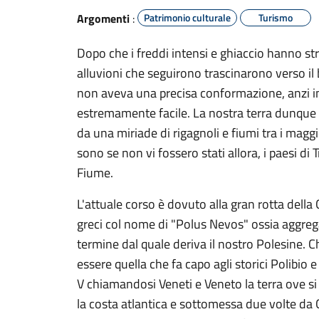
Argomenti
:
Patrimonio culturale
Turismo
Dopo che i freddi intensi e ghiaccio hanno stre
alluvioni che seguirono trascinarono verso il 
non aveva una precisa conformazione, anzi in te
estremamente facile. La nostra terra dunque co
da una miriade di rigagnoli e fiumi tra i magg
sono se non vi fossero stati allora, i paesi di 
Fiume.
L'attuale corso è dovuto alla gran rotta della
greci col nome di "Polus Nevos" ossia aggreg
termine dal quale deriva il nostro Polesine. Ch
essere quella che fa capo agli storici Polibio 
V chiamandosi Veneti e Veneto la terra ove si
la costa atlantica e sottomessa due volte da C