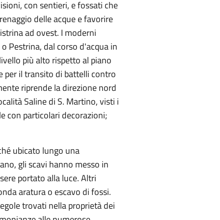
visioni, con sentieri, e fossati che
renaggio delle acque e favorire
Pistrina ad ovest. I moderni
 o Pestrina, dal corso d'acqua in
vello più alto rispetto al piano
er il transito di battelli contro
ente riprende la direzione nord
alità Saline di S. Martino, visti i
le con particolari decorazioni;
.
rché ubicato lungo una
tano, gli scavi hanno messo in
re portato alla luce. Altri
onda aratura o escavo di fossi.
gole trovati nella proprietà dei
estimonianze alle numerose