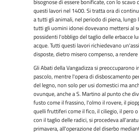
bisognose di essere bonificate, con lo scavo d
questi lavori nel 1400. Si tratta ora di contin
a tutti gli animali, nel periodo di piena, lungo 
tutti gli uomini idonei dovevano mettersi al se
possidenti l'obbligo del taglio delle erbacce 
acque. Tutti questi lavori richiedevano un'ass
disposte, dietro misero compenso, a rendere fer
Gli Abati della Vangadizza si preoccuparono in
pascolo, mentre l'opera di disboscamento per i
del legno, non solo per usi domestici ma anche 
ovunque, anche a S. Martino al punto che dive
fusto come il frassino, l'olmo il rovere, il 
quelli fruttiferi come il fico, il ciliegio, il pe
con il taglio delle radici, si procedeva all'ar
primavera, all'operazione del diserbo median