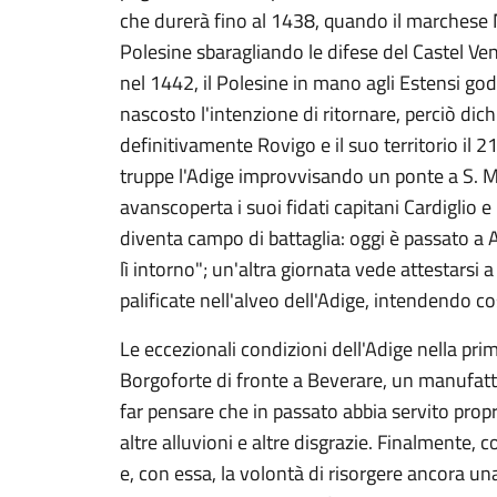
che durerà fino al 1438, quando il marchese N
Polesine sbaragliando le difese del Castel Ven
nel 1442, il Polesine in mano agli Estensi god
nascosto l'intenzione di ritornare, perciò dic
definitivamente Rovigo e il suo territorio il
truppe l'Adige improvvisando un ponte a S. Ma
avanscoperta i suoi fidati capitani Cardiglio 
diventa campo di battaglia: oggi è passato a A
lì intorno"; un'altra giornata vede attestarsi a
palificate nell'alveo dell'Adige, intendendo co
Le eccezionali condizioni dell'Adige nella pr
Borgoforte di fronte a Beverare, un manufatto
far pensare che in passato abbia servito propr
altre alluvioni e altre disgrazie. Finalmente, c
e, con essa, la volontà di risorgere ancora una