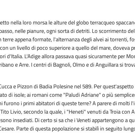
tto nella loro morsa le alture del globo terracqueo spaccando 
basso, nelle pianure, ogni sorta di detriti. Lo scorrimento de
rre appena formate, l'alternanza degli alvei ai torrenti, foss
n un livello di poco superiore a quello del mare, doveva pres
iori d'Italia. L'Adige allora passava quasi sicuramente per 
Tribano e Arre. I centri di Bagnoli, Olmo e di Anguillara si tro
 Cucca e Pizzon di Badia Polesine nel 589. Per quest'aspetto
ato di isole; ai romani come "Paludi Adriane" o più sempli
i furono i primi abitatori di queste terre? A parere di molti l
e Tito Livio, secondo la quale, i "Heneti" venuti da Troia con
 sono insediati. Di certo si sa che i Veneti appartengono a q
esare. Parte di questa popolazione si stabilì in seguito lungo