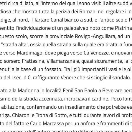
ri circa di lato, all'interno dei quali sono visibili altre suddi
iosa che mostra tutta la perizia dei Romani nel regolare il d
ige, al nord, il Tartaro Canal bianco a sud, e l'antico scolo 
sentito l'individuazione di un paleoalveo noto come Pistrina
questo scolo, scorre la provinciale Rovigo-Anguillara, ad un li
ada alta", ossia quella strada sulla quale era tirata la fune p
rige verso Mardimago, dove piega verso Cà Venezze, e nuovam
o sorsero Frattesina, Villamarzana e, quasi sicuramente, la loc
i alla base di un fossato. Tra i più importanti i vasi e le ol
del I sec. d.C. raffigurante Venere che si scioglie il sandalo
dicato alla Madonna in località Fenil San Paolo a Beverare pe
imo della strada accennata, incrociava il cardine. Poco lon
ad abitazione, confermando un insediamento che potrebbe esse
ga, Chiaroni e Trona di Sotto, e tutti durante lavori di prof
to del fattore Carlo Marcassa per un anfora e frammenti di te
lla scomparsa dell'antico aspetto e le difficoltà di trovare t