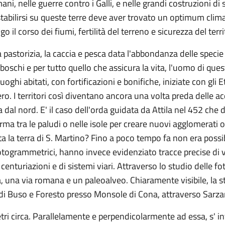
ni, nelle guerre contro i Galli, e nelle grandi costruzioni di 
 stabilirsi su queste terre deve aver trovato un optimum cl
o il corso dei fiumi, fertilità del terreno e sicurezza del terr
la pastorizia, la caccia e pesca data l'abbondanza delle specie
ei boschi e per tutto quello che assicura la vita, l'uomo di qu
luoghi abitati, con fortificazioni e bonifiche, iniziate con gl
 I territori così diventano ancora una volta preda delle acq
 dal nord. E' il caso dell'orda guidata da Attila nel 452 che 
erma tra le paludi o nelle isole per creare nuovi agglomerati o
ata la terra di S. Martino? Fino a poco tempo fa non era poss
fotogrammetrici, hanno invece evidenziato tracce precise di vi
enturiazioni e di sistemi viari. Attraverso lo studio delle fot
zza, una via romana e un paleoalveo. Chiaramente visibile, la 
lità di Buso e Foresto presso Monsole di Cona, attraverso Sar
ri circa. Parallelamente e perpendicolarmente ad essa, s' in