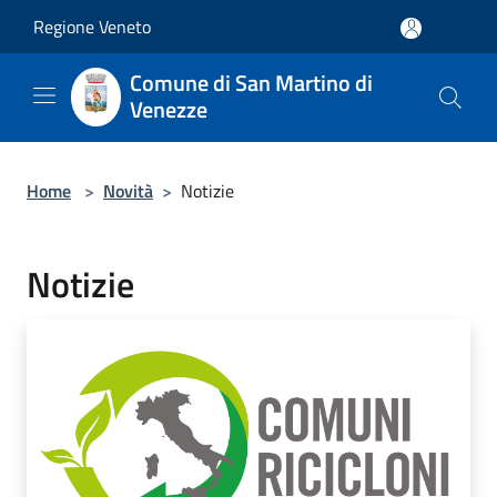
Salta al contenuto principale
Regione Veneto
Comune di San Martino di
Venezze
Home
>
Novità
>
Notizie
Notizie