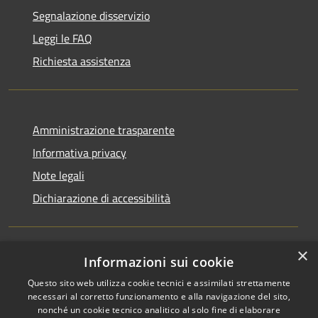
Segnalazione disservizio
Leggi le FAQ
Richiesta assistenza
Amministrazione trasparente
Informativa privacy
Note legali
Dichiarazione di accessibilità
×
Informazioni sui cookie
RSS
Copyright © 2026 • Comune di
Questo sito web utilizza cookie tecnici e assimilati strettamente
Accessibilità
San Martino di Venezze •
necessari al corretto funzionamento e alla navigazione del sito,
Privacy
Municipium
Powered by
•
nonché un cookie tecnico analitico al solo fine di elaborare