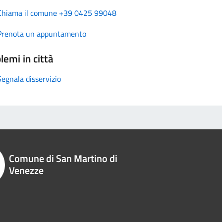
Chiama il comune +39 0425 99048
Prenota un appuntamento
lemi in città
Segnala disservizio
Comune di San Martino di
Venezze