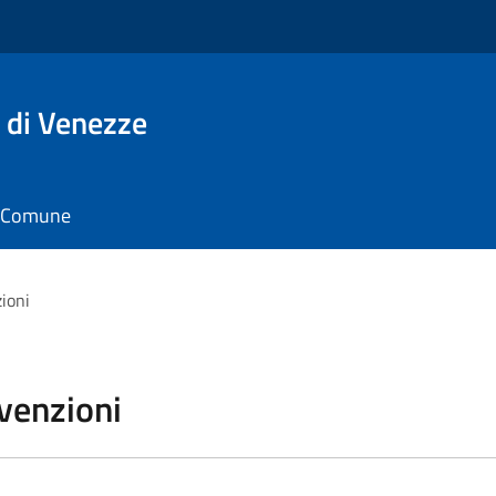
 di Venezze
il Comune
zioni
vvenzioni