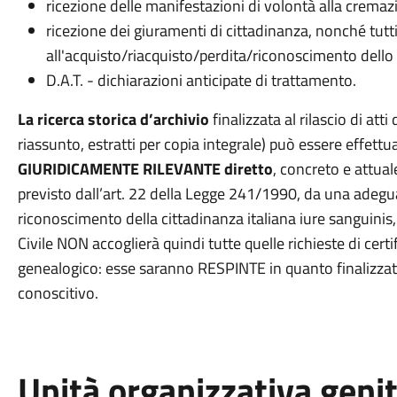
ricezione delle manifestazioni di volontà alla cremaz
ricezione dei giuramenti di cittadinanza, nonché tutt
all'acquisto/riacquisto/perdita/riconoscimento dello s
D.A.T. - dichiarazioni anticipate di trattamento.
La ricerca storica d’archivio
finalizzata al rilascio di atti d
riassunto, estratti per copia integrale) può essere effett
GIURIDICAMENTE RILEVANTE diretto
, concreto e attua
previsto dall’art. 22 della Legge 241/1990, da una adeg
riconoscimento della cittadinanza italiana iure sanguinis, 
Civile NON accoglierà quindi tutte quelle richieste di certi
genealogico: esse saranno RESPINTE in quanto finalizzat
conoscitivo.
Unità organizzativa geni