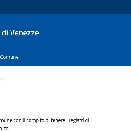
 di Venezze
il Comune
le
omune con il compito di tenere i registri di
orte.