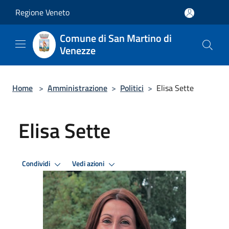
Salta al contenuto principale
Regione Veneto
Comune di San Martino di
Venezze
Home
>
Amministrazione
>
Politici
>
Elisa Sette
Elisa Sette
Condividi
Vedi azioni