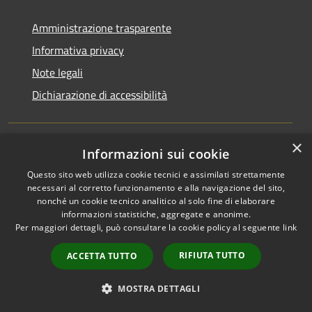
Amministrazione trasparente
Informativa privacy
Note legali
Dichiarazione di accessibilità
×
Informazioni sui cookie
RSS
Copyright © 2026 • Comune di
Questo sito web utilizza cookie tecnici e assimilati strettamente
Accessibilità
San Martino di Venezze •
necessari al corretto funzionamento e alla navigazione del sito,
Privacy
Municipium
Powered by
•
nonché un cookie tecnico analitico al solo fine di elaborare
Cookie
Accesso redazione
informazioni statistiche, aggregate e anonime.
Per maggiori dettagli, può consultare la cookie policy al seguente
link
Mappa del sito
Cloud Office
RIFIUTA TUTTO
ACCETTA TUTTO
Portale dipendenti
Intranet 10
MOSTRA DETTAGLI