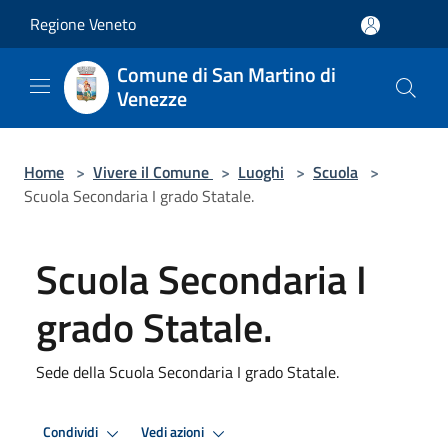
Salta al contenuto principale
Regione Veneto
Comune di San Martino di
Venezze
Home
>
Vivere il Comune
>
Luoghi
>
Scuola
>
Scuola Secondaria I grado Statale.
Scuola Secondaria I
grado Statale.
Sede della Scuola Secondaria I grado Statale.
Condividi
Vedi azioni