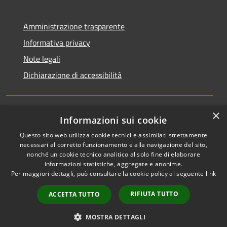
Amministrazione trasparente
Informativa privacy
Note legali
Dichiarazione di accessibilità
×
Informazioni sui cookie
RSS
Copyright © 2026 • Comune di
Questo sito web utilizza cookie tecnici e assimilati strettamente
Accessibilità
San Martino di Venezze •
necessari al corretto funzionamento e alla navigazione del sito,
Privacy
Municipium
Powered by
•
nonché un cookie tecnico analitico al solo fine di elaborare
Cookie
Accesso redazione
informazioni statistiche, aggregate e anonime.
Mappa del sito
Per maggiori dettagli, può consultare la cookie policy al seguente
link
Cloud Office
RIFIUTA TUTTO
ACCETTA TUTTO
Portale dipendenti
Intranet 10
MOSTRA DETTAGLI