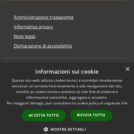
Amministrazione trasparente
Informativa privacy
Note legali
Dichiarazione di accessibilità
×
Informazioni sui cookie
RSS
Copyright © 2026 • Comune di
Questo sito web utilizza cookie tecnici e assimilati strettamente
Accessibilità
San Martino di Venezze •
necessari al corretto funzionamento e alla navigazione del sito,
Privacy
Municipium
Powered by
•
nonché un cookie tecnico analitico al solo fine di elaborare
Cookie
Accesso redazione
informazioni statistiche, aggregate e anonime.
Per maggiori dettagli, può consultare la cookie policy al seguente
link
Mappa del sito
Cloud Office
RIFIUTA TUTTO
ACCETTA TUTTO
Portale dipendenti
Intranet 10
MOSTRA DETTAGLI