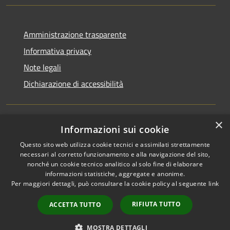
Amministrazione trasparente
Informativa privacy
Note legali
Dichiarazione di accessibilità
×
Informazioni sui cookie
RSS
Copyright © 2026 • Comune di
Questo sito web utilizza cookie tecnici e assimilati strettamente
Accessibilità
San Martino di Venezze •
necessari al corretto funzionamento e alla navigazione del sito,
Privacy
Municipium
Powered by
•
nonché un cookie tecnico analitico al solo fine di elaborare
Cookie
Accesso redazione
informazioni statistiche, aggregate e anonime.
Mappa del sito
Per maggiori dettagli, può consultare la cookie policy al seguente
link
Cloud Office
RIFIUTA TUTTO
ACCETTA TUTTO
Portale dipendenti
Intranet 10
MOSTRA DETTAGLI