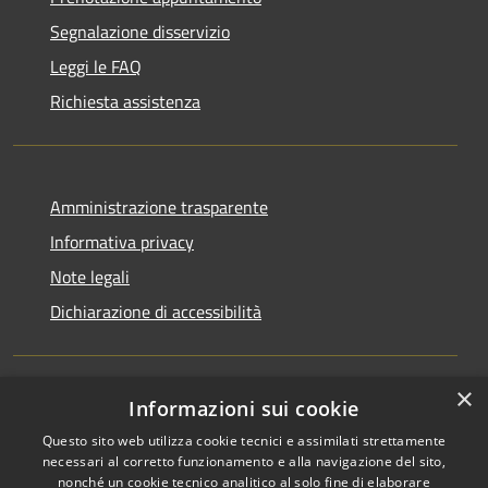
Segnalazione disservizio
Leggi le FAQ
Richiesta assistenza
Amministrazione trasparente
Informativa privacy
Note legali
Dichiarazione di accessibilità
×
Informazioni sui cookie
RSS
Copyright © 2026 • Comune di
Questo sito web utilizza cookie tecnici e assimilati strettamente
Accessibilità
San Martino di Venezze •
necessari al corretto funzionamento e alla navigazione del sito,
Privacy
Municipium
Powered by
•
nonché un cookie tecnico analitico al solo fine di elaborare