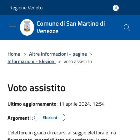
Salta al contenuto principale
Regione Veneto
Comune di San Martino di
Venezze
Home
>
Altre informazioni - pagine
>
Informazioni - Elezioni
>
Voto assistito
Voto assistito
Ultimo aggiornamento
: 11 aprile 2024, 12:54
Argomenti
:
Elezioni
L’elettore in grado di recarsi al seggio elettorale ma
fisicamente impossibilitato ad esprimere il voto