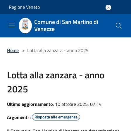
Salta al contenuto principale
Regione Veneto
Comune di San Martino di
Venezze
Home
>
Lotta alla zanzara - anno 2025
Lotta alla zanzara - anno
2025
Ultimo aggiornamento
: 10 ottobre 2025, 07:14
Argomenti
:
Risposta alle emergenze
Il Comune di San Martino di Venezze con determinazione