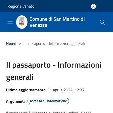
Salta al contenuto principale
Regione Veneto
Comune di San Martino di
Venezze
Home
>
Il passaporto - Informazioni generali
Il passaporto - Informazioni
generali
Ultimo aggiornamento
: 11 aprile 2024, 12:37
Argomenti
:
Accesso all'informazione
Il passaporto è rilasciato ai cittadini italiani e per i