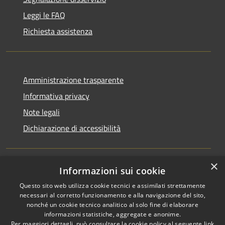
Leggi le FAQ
Richiesta assistenza
Amministrazione trasparente
Informativa privacy
Note legali
Dichiarazione di accessibilità
×
Informazioni sui cookie
RSS
Copyright © 2026 • Comune di
Questo sito web utilizza cookie tecnici e assimilati strettamente
Accessibilità
San Martino di Venezze •
necessari al corretto funzionamento e alla navigazione del sito,
Privacy
Municipium
Powered by
•
nonché un cookie tecnico analitico al solo fine di elaborare
Cookie
Accesso redazione
informazioni statistiche, aggregate e anonime.
Per maggiori dettagli, può consultare la cookie policy al seguente
link