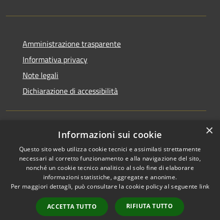
Amministrazione trasparente
Informativa privacy
Note legali
Dichiarazione di accessibilità
×
Informazioni sui cookie
RSS
Copyright © 2026 • Comune di
Questo sito web utilizza cookie tecnici e assimilati strettamente
Accessibilità
San Martino di Venezze •
necessari al corretto funzionamento e alla navigazione del sito,
Privacy
Municipium
Powered by
•
nonché un cookie tecnico analitico al solo fine di elaborare
Cookie
Accesso redazione
informazioni statistiche, aggregate e anonime.
Mappa del sito
Per maggiori dettagli, può consultare la cookie policy al seguente
link
Cloud Office
RIFIUTA TUTTO
ACCETTA TUTTO
Portale dipendenti