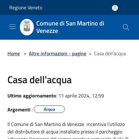
Salta al contenuto principale
Regione Veneto
Comune di San Martino di
Venezze
Home
>
Altre informazioni - pagine
>
Casa dell'acqua
Casa dell'acqua
Ultimo aggiornamento
: 11 aprile 2024, 12:59
Argomenti
:
Acqua
Il Comune di San Martino di Venezze incentiva l'utilizzo
del distributore di acqua installato presso il parcheggio
adiacente l'ingresso del campo sportivo comunale di Via D.