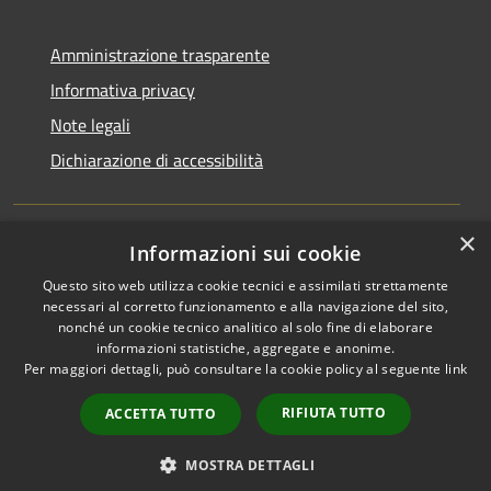
Amministrazione trasparente
Informativa privacy
Note legali
Dichiarazione di accessibilità
×
Informazioni sui cookie
RSS
Copyright © 2026 • Comune di
Questo sito web utilizza cookie tecnici e assimilati strettamente
Accessibilità
San Martino di Venezze •
necessari al corretto funzionamento e alla navigazione del sito,
Privacy
Municipium
Powered by
•
nonché un cookie tecnico analitico al solo fine di elaborare
Cookie
Accesso redazione
informazioni statistiche, aggregate e anonime.
Per maggiori dettagli, può consultare la cookie policy al seguente
link
Mappa del sito
Cloud Office
RIFIUTA TUTTO
ACCETTA TUTTO
Portale dipendenti
Intranet 10
MOSTRA DETTAGLI