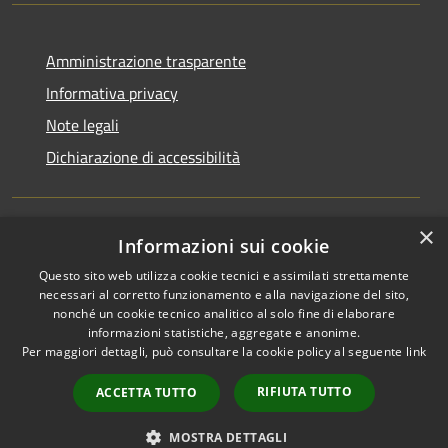
Amministrazione trasparente
Informativa privacy
Note legali
Dichiarazione di accessibilità
×
Informazioni sui cookie
RSS
Copyright © 2026 • Comune di
Questo sito web utilizza cookie tecnici e assimilati strettamente
Accessibilità
San Martino di Venezze •
necessari al corretto funzionamento e alla navigazione del sito,
Privacy
Municipium
Powered by
•
nonché un cookie tecnico analitico al solo fine di elaborare
Cookie
Accesso redazione
informazioni statistiche, aggregate e anonime.
Mappa del sito
Per maggiori dettagli, può consultare la cookie policy al seguente
link
Cloud Office
RIFIUTA TUTTO
ACCETTA TUTTO
Portale dipendenti
Intranet 10
MOSTRA DETTAGLI