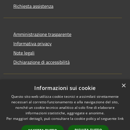
Richiesta assistenza
Amministrazione trasparente
Informativa privacy
Note legali
Dichiarazione di accessibilità
×
Informazioni sui cookie
RSS
Copyright © 2026 • Comune di
Questo sito web utilizza cookie tecnici e assimilati strettamente
Accessibilità
San Martino di Venezze •
necessari al corretto funzionamento e alla navigazione del sito,
Privacy
Municipium
Powered by
•
nonché un cookie tecnico analitico al solo fine di elaborare
Cookie
Accesso redazione
informazioni statistiche, aggregate e anonime.
Mappa del sito
Per maggiori dettagli, può consultare la cookie policy al seguente
link
Cloud Office