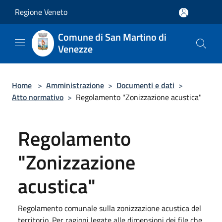
Salta al contenuto principale
Regione Veneto
Comune di San Martino di
Venezze
Home
>
Amministrazione
>
Documenti e dati
>
Atto normativo
>
Regolamento "Zonizzazione acustica"
Regolamento
"Zonizzazione
acustica"
Regolamento comunale sulla zonizzazione acustica del
territorio. Per ragioni legate alle dimensioni dei file che