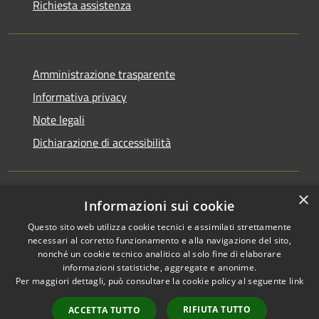
Richiesta assistenza
Amministrazione trasparente
Informativa privacy
Note legali
Dichiarazione di accessibilità
×
Informazioni sui cookie
RSS
Copyright © 2026 • Comune di
Questo sito web utilizza cookie tecnici e assimilati strettamente
Accessibilità
San Martino di Venezze •
necessari al corretto funzionamento e alla navigazione del sito,
Privacy
Municipium
Powered by
•
nonché un cookie tecnico analitico al solo fine di elaborare
Cookie
Accesso redazione
informazioni statistiche, aggregate e anonime.
Mappa del sito
Per maggiori dettagli, può consultare la cookie policy al seguente
link
Cloud Office
RIFIUTA TUTTO
ACCETTA TUTTO