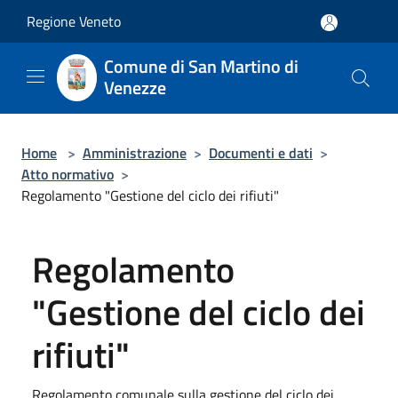
Salta al contenuto principale
Regione Veneto
Comune di San Martino di
Venezze
Home
>
Amministrazione
>
Documenti e dati
>
Atto normativo
>
Regolamento "Gestione del ciclo dei rifiuti"
Regolamento
"Gestione del ciclo dei
rifiuti"
Regolamento comunale sulla gestione del ciclo dei