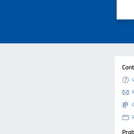
Cont
Prob