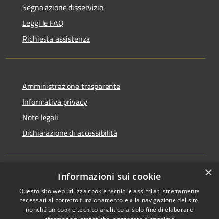
Segnalazione disservizio
Leggi le FAQ
Richiesta assistenza
Amministrazione trasparente
Informativa privacy
Note legali
Dichiarazione di accessibilità
×
Informazioni sui cookie
RSS
Copyright © 2026 • Comune di
Questo sito web utilizza cookie tecnici e assimilati strettamente
Accessibilità
San Martino di Venezze •
necessari al corretto funzionamento e alla navigazione del sito,
Privacy
Municipium
Powered by
•
nonché un cookie tecnico analitico al solo fine di elaborare
Cookie
Accesso redazione
informazioni statistiche, aggregate e anonime.