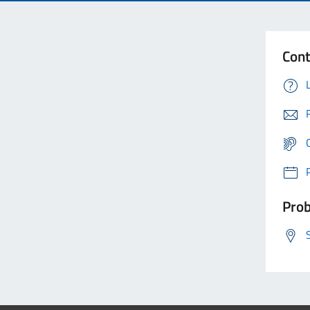
Cont
Prob