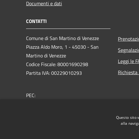
Documenti e dati
CONTATTI
Comune di San Martino di Venezze
Prenotaz
Piazza Aldo Moro, 1 - 45030 - San
Segnalazi
Martino di Venezze
Leggi le 
Codice Fiscale: 80001690298
Richiesta
Partita IVA: 00229010293
PEC:
segreteria@pec.comune.sanmartinodivenezze.ro.it
Centralino Unico: +39 0425 99048
Questo sito 
alla navig