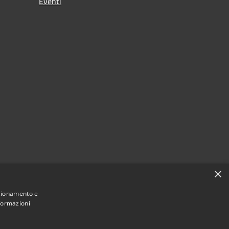
Eventi
×
nzionamento e
nformazioni